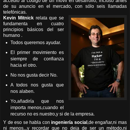
accedió al código de un móvil en desarrollo, incluso antes
de su anuncio en el mercado, con sólo seis llamadas
telefónicas.
Kevin Mitnick
relata que se
fundamenta en cuatro
principios básicos del ser
humano .
Todos queremos ayudar.
El primer movimiento es
siempre de confianza
hacia el otro.
No nos gusta decir No.
A todos nos gusta que
nos alaben.
Yo,añadiría que nos
importa menos,cuando el
recurso no es nuestro,y si de la empresa.
Y de eso se habla con
ingeniería social
,de engañar,ni mas
ni menos...y recordar que no deja de ser un método,ni