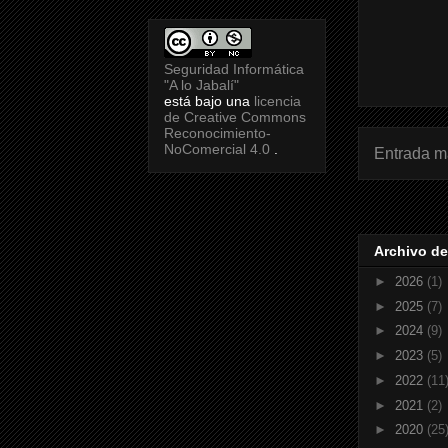
Seguridad Informática
"A lo Jabalí"
está bajo una
licencia
de Creative Commons
Reconocimiento-
NoComercial 4.0
.
Entrada m
Archivo de
►
2026
(1)
►
2025
(7)
►
2024
(9)
►
2023
(5)
►
2022
(11
►
2021
(2)
►
2020
(25