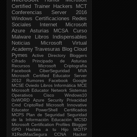
Certified Trainer
Hackers
MCT
Conferencias
Server 2016
Windows
Certificaciones
Redes
Sociales
Internet
Microsoft
Azure
Asturias
MCSA
Curso
Malware
Libros Indispensables
Noticias
Microsoft Virtual
Academy
Travesuras
Blog
Cloud
Pymes
Active Directory
Bloggers
Cifrado
Principado de Asturias
Recursos Microsoft
Criptografía
Facebook
CiberSeguridad
MVA
Microsoft Certified Educator
Server
2012
Rumores Facebook
Google
MCSE
Oviedo
Libros
Informática
MCE
Microsoft Educator Network
Sistemas
Operativos
Cisco
Windows10
0xWORD
Azure Security
Privacidad
Cmd
CriptoRed
Microsoft Innovative
Educator
PowerShell
Certificados
MCPS
Plan de Seguridad
Seguridad
de la Información
Educación
MCSD
Microsoft Certification Profiles
Blogger
GPO
Hackea a tu Hijo
MCITP
X1RedMasSegura
CCNA
Hacker