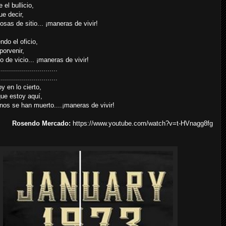
el bullicio,
ue decir,
osas de sitio... ¡maneras de vivir!
ndo el oficio,
porvenir,
 de vicio... ¡maneras de vivir!
.............................
.............................
y en lo cierto,
que estoy aquí,
nos se han muerto....¡maneras de vivir!
Rosendo Mercado:
https://www.youtube.com/watch?v=t-HVnagg8fg