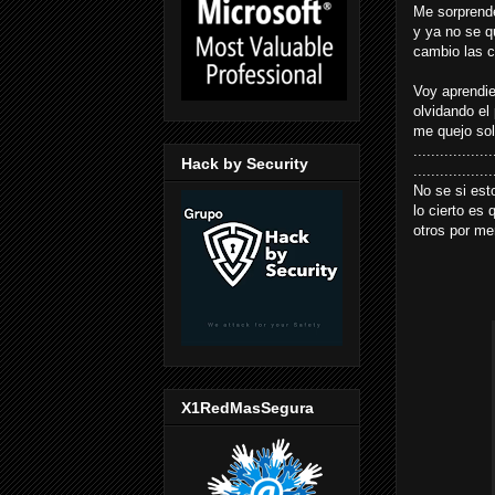
Me sorprende 
y ya no se q
cambio las c
Voy aprendie
olvidando el 
me quejo solo
..................
Hack by Security
..................
No se si esto
lo cierto es 
otros por me
X1RedMasSegura