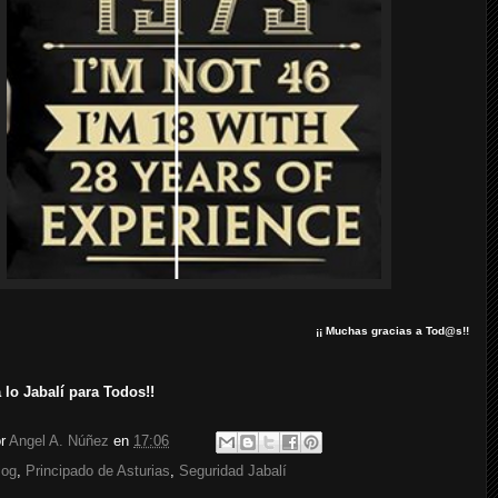
¡¡ Muchas gracias a Tod@s!!
 lo Jabalí para Todos!!
or
Angel A. Núñez
en
17:06
log
,
Principado de Asturias
,
Seguridad Jabalí