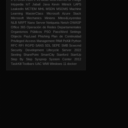
Intypedia
IoT
Jabalí
Java
Kevin Mitnick
LAPS
LeakedIn
MCTEM
MHL
MSDN
MSOMS
Machine
Learning
MasterClass
Microsoft Azure Stack
Microsoft Mechanics
Minions
Mitos&Leyendas
NLB
NRPT
Nano Server
Netiqueta
Netsh
OWASP
Office 365
Operación de Redes Departamentales
Organismos Públicos
PSO
PassWord Settings
Objects
PayLoad
Phishing
Plan de Continuidad
Privileged Access Management PAM
PsKill
Python
RFC
RFI
RGPD
SANS
SDL
SEPE
SMB
Scwcmd
Security Development Lifecycle
Server 2022
Sexting
SharePoint
SmartCity
Stanford
StartUp
Step By Step
Sysprep
System Center 2012
TaskKill
Toolbars
UAC
WMI
Windows 11
docker