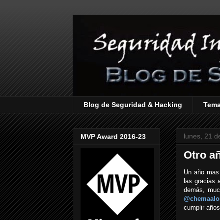
Blog de Seguridad & Hacking
Tem
lunes, 21 
MVP Award 2016-23
Otro añ
Un año mas 
las gracias 
demás, muc
@chemaalo
cumplir años