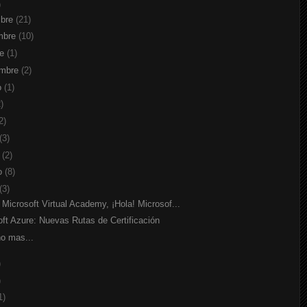
)
mbre
(21)
mbre
(10)
re
(1)
embre
(2)
o
(1)
)
2)
(3)
o
(2)
ro
(8)
(3)
 Microsoft Virtual Academy, ¡Hola! Microsof...
oft Azure: Nuevas Rutas de Certificación
ño mas...
)
)
1)