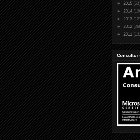
►
2015
(53
►
2014
(13
►
2013
(12
►
2012
(26
►
2011
(13
Consultor 