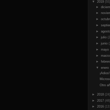
▼
2019
(55
►
dicie
►
novie
►
octub
►
septi
►
agost
►
julio
(2
►
junio
(
►
mayo
►
marz
►
febre
▼
enero
¡Adios!
Micros
Otro a
►
2018
(24
►
2017
(48
►
2016
(13