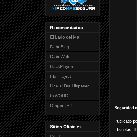
Recomendados
El Lado del Mal
DaboBlog
DaboWeb
HackPlayers
Flu Project
Una al Día Hispasec
0xWORD
DragonJAR
Seguridad a
Publicado p
Sitios Oficiales
Etiquetas:
B
INCIBE