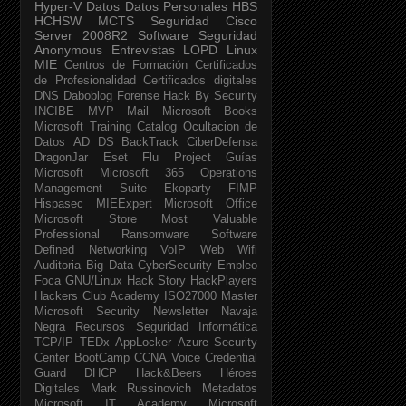
Hyper-V
Datos
Datos Personales
HBS
HCHSW
MCTS
Seguridad Cisco
Server 2008R2
Software Seguridad
Anonymous
Entrevistas
LOPD
Linux
MIE
Centros de Formación
Certificados
de Profesionalidad
Certificados digitales
DNS
Daboblog
Forense
Hack By Security
INCIBE
MVP
Mail
Microsoft Books
Microsoft Training Catalog
Ocultacion de
Datos
AD DS
BackTrack
CiberDefensa
DragonJar
Eset
Flu Project
Guías
Microsoft
Microsoft 365
Operations
Management Suite
Ekoparty
FIMP
Hispasec
MIEExpert
Microsoft Office
Microsoft Store
Most Valuable
Professional
Ransomware
Software
Defined Networking
VoIP
Web
Wifi
Auditoria
Big Data
CyberSecurity
Empleo
Foca
GNU/Linux
Hack Story
HackPlayers
Hackers Club Academy
ISO27000
Master
Microsoft Security Newsletter
Navaja
Negra
Recursos Seguridad Informática
TCP/IP
TEDx
AppLocker
Azure Security
Center
BootCamp
CCNA Voice
Credential
Guard
DHCP
Hack&Beers
Héroes
Digitales
Mark Russinovich
Metadatos
Microsoft IT Academy
Microsoft