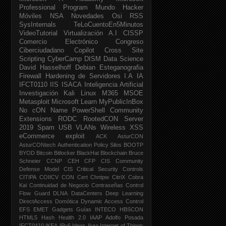
Professional Program
Mundo Hacker
Móviles
NSA
Novedades
Osi
RSS
SysInternals
TeLoCuentoEn5Minutos
VideoTutorial
Virtualización
A.I
CISSP
Comercio Electrónico
Congreso
Ciberciudadano
Copilot
Cross Site
Scripting
CyberCamp
DISM
Data Science
David Hasselhoff
Debian
Esteganografia
Firewall
Hardening de Servidores
I.A
IA
IFCT0110
IIS
ISACA
Inteligencia Artificial
Investigación
Kali Linux
M365
MSOE
Metasploit
Microsoft Learn
MyPublicInBox
No cON Name
PowerShell Community
Extensions
RODC
RootedCON
Server
2019
Spam
USB
VLANs
Wireless
XSS
eCommerce
exploit
ACK
AsturCON
AsturCONtech
Authentication Policy Silos
BOOTP
BYOD
Bitcoin
Bitlocker
BlackHat
Blockchain
Bruce
Schneier
CCNP
CEH
CFP
CIS Community
Defense Model
CIS Critical Security Controls
CITIPA
COIICV
CON
Cert
Chntpw
CitriX
Cobra
Kai
Continuidad de Negocio
Contraseñas
Control
Flow Guard
DLNA
DataCenters
Deep Learning
DirectAccess
Domótica
Dynamic Access Control
EFS
EMET
Gadgets
Guías INTECO
HBSCON
HTML5
Hash
Health 2.0
IAAP Adolfo Posada
IFCT0410
IKEA
IPv6
Ideas Ikea
Internet of Things