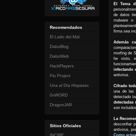
El Tema d
personalmen
de datos t
malware 
planteamien
Recomendados
firma sea inc
El Lado del Mal
Además cua
DaboBlog
comparacion
morfing de S
DaboWeb
he visto, 
funcionami
HackPlayers
infectando 
antivirus.
Flu Project
Una al Día Hispasec
Cifrado tod
una de las
0xWORD
detectado t
detectadas 
DragonJAR
son incluid
La Recomend
desconfiar p
Sitios Oficiales
antivirus, po
INCIBE
Como actua