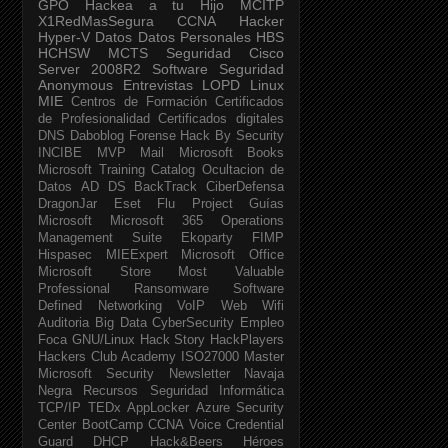
GPO
Hackea a tu Hijo
MCITP
X1RedMasSegura
CCNA
Hacker
Hyper-V
Datos
Datos Personales
HBS
HCHSW
MCTS
Seguridad Cisco
Server 2008R2
Software Seguridad
Anonymous
Entrevistas
LOPD
Linux
MIE
Centros de Formación
Certificados
de Profesionalidad
Certificados digitales
DNS
Daboblog
Forense
Hack By Security
INCIBE
MVP
Mail
Microsoft Books
Microsoft Training Catalog
Ocultacion de
Datos
AD DS
BackTrack
CiberDefensa
DragonJar
Eset
Flu Project
Guías
Microsoft
Microsoft 365
Operations
Management Suite
Ekoparty
FIMP
Hispasec
MIEExpert
Microsoft Office
Microsoft Store
Most Valuable
Professional
Ransomware
Software
Defined Networking
VoIP
Web
Wifi
Auditoria
Big Data
CyberSecurity
Empleo
Foca
GNU/Linux
Hack Story
HackPlayers
Hackers Club Academy
ISO27000
Master
Microsoft Security Newsletter
Navaja
Negra
Recursos Seguridad Informática
TCP/IP
TEDx
AppLocker
Azure Security
Center
BootCamp
CCNA Voice
Credential
Guard
DHCP
Hack&Beers
Héroes