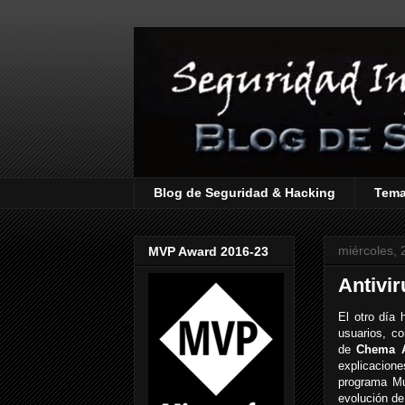
Blog de Seguridad & Hacking
Tem
miércoles, 
MVP Award 2016-23
Antivir
El otro día
usuarios, co
de
Chema 
explicacio
programa Mu
evolución de