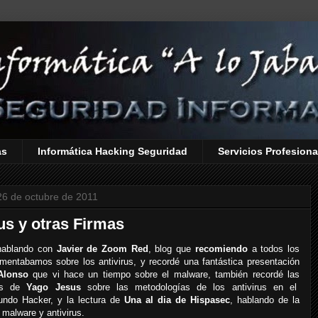
as
Informática Hacking Seguridad
Servicios Profesiona
26 de octubre de 2011
us y otras Firmas
 hablando con
Javier de Zoom Red
, blog que
recomiendo
a todos los
mentabamos sobre los antivirus, y recordé una fantástica presentación
Alonso
que vi hace un tiempo sobre el malware, también recordé las
nes de
Yago Jesus
sobre las metodologías de los antivirus en el
ndo Hacker, y la lectura de
Una al dia de Hispasec
, hablando de la
 malware y antivirus.