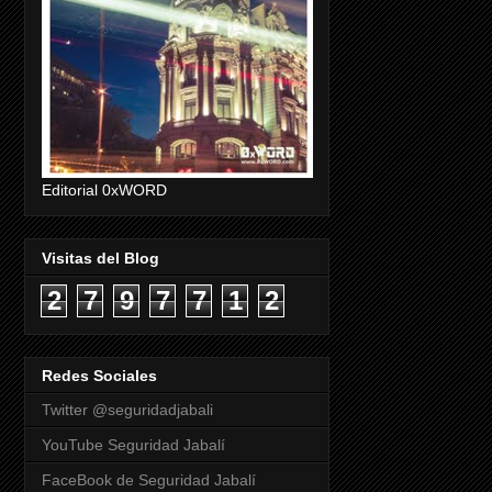
Editorial 0xWORD
Visitas del Blog
2
7
9
7
7
1
2
Redes Sociales
Twitter @seguridadjabali
YouTube Seguridad Jabalí
FaceBook de Seguridad Jabalí