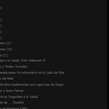
)
1)
)
0)
7)
0)
2)
mbre
(16)
mbre
(38)
re
(32)
ad a lo Jabali, Feliz Hallowen !!!
os y Redes Sociales
ndaciones Un Informático en el Lado del Mal
s del Mail
y Mcafee implementan una capa mas de Segur...
us y otras Firmas
ticas Seguridad a lo Jabalí
o de .... RootKit
la de Windows CMD