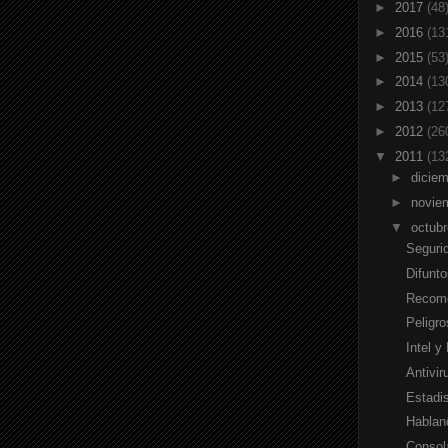
►
2017
(48
►
2016
(13
►
2015
(53
►
2014
(13
►
2013
(12
►
2012
(26
▼
2011
(13
►
dicie
►
novie
▼
octub
Segurid
Difunt
Recome
Peligro
Intel 
Antivir
Estadis
Habland
Conso