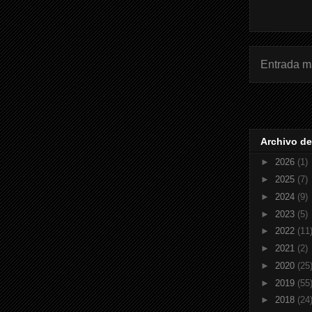
Entrada m
Archivo de
►
2026
(1)
►
2025
(7)
►
2024
(9)
►
2023
(5)
►
2022
(11
►
2021
(2)
►
2020
(25
►
2019
(55
►
2018
(24