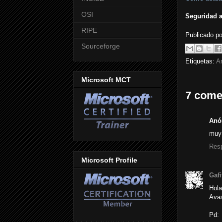
OSI
Seguridad a 
RIPE
Publicado p
Sourceforge
Etiquetas:
An
Microsoft MCT
7 come
Anó
muy 
Res
Microsoft Profile
Gafi
Hola
Avas
Pd: