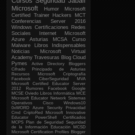
Cursos
Seguridad Jabalí
Microsoft
Humor
Microsoft
Certified Trainer
Hackers
MCT
Conferencias
Server 2016
Windows
Certificaciones
Redes
Sociales
Internet
Microsoft
Azure
Asturias
MCSA
Curso
Malware
Libros Indispensables
Noticias
Microsoft Virtual
Academy
Travesuras
Blog
Cloud
Pymes
Active Directory
Bloggers
Cifrado
Principado de Asturias
Recursos Microsoft
Criptografía
Facebook
CiberSeguridad
MVA
Microsoft Certified Educator
Server
2012
Rumores Facebook
Google
MCSE
Oviedo
Libros
Informática
MCE
Microsoft Educator Network
Sistemas
Operativos
Cisco
Windows10
0xWORD
Azure Security
Privacidad
Cmd
CriptoRed
Microsoft Innovative
Educator
PowerShell
Certificados
MCPS
Plan de Seguridad
Seguridad
de la Información
Educación
MCSD
Microsoft Certification Profiles
Blogger