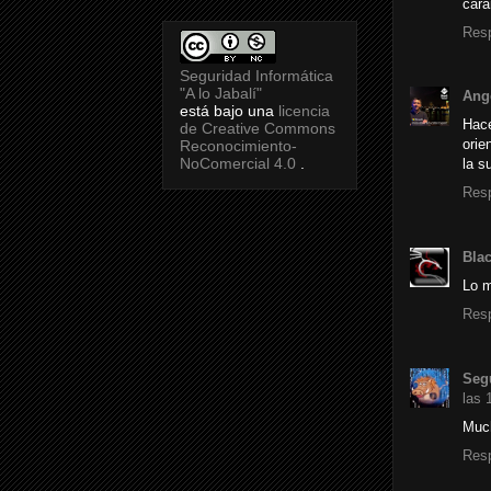
cara
Res
Seguridad Informática
"A lo Jabalí"
Ang
está bajo una
licencia
Hace
de Creative Commons
orie
Reconocimiento-
NoComercial 4.0
.
la s
Res
Bla
Lo m
Res
Segu
las 
Much
Res