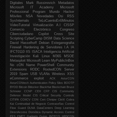
Digitales
Mark Russinovich
Metadatos
Microsoft IT Academy
Microsoft
Professional Program
Mundo Hacker
Móviles
NSA
Novedades
Osi
RSS
SysInternals
TeLoCuentoEn5Minutos
VideoTutorial
Virtualización
A.I
CISSP
Comercio Electrónico
Congreso
Ciberciudadano
Copilot
Cross Site
Scripting
CyberCamp
DISM
Data Science
David Hasselhoff
Debian
Esteganografia
Firewall
Hardening de Servidores
I.A
IA
IFCT0110
IIS
ISACA
Inteligencia Artificial
Investigación
Kali Linux
M365
MSOE
Metasploit
Microsoft Learn
MyPublicInBox
No cON Name
PowerShell Community
Extensions
RODC
RootedCON
Server
2019
Spam
USB
VLANs
Wireless
XSS
eCommerce
exploit
ACK
AsturCON
AsturCONtech
Authentication Policy Silos
BOOTP
BYOD
Bitcoin
Bitlocker
BlackHat
Blockchain
Bruce
Schneier
CCNP
CEH
CFP
CIS Community
Defense Model
CIS Critical Security Controls
CITIPA
COIICV
CON
Cert
Chntpw
CitriX
Cobra
Kai
Continuidad de Negocio
Contraseñas
Control
Flow Guard
DLNA
DataCenters
Deep Learning
DirectAccess
Domótica
Dynamic Access Control
EFS
EMET
Gadgets
Guías INTECO
HBSCON