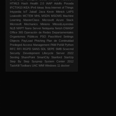
HTML5
Hash
Health 2.0
IAAP Adolfo Posada
IFCT0410
IKEA
IPv6
Ideas Ikea
Internet of Things
Intypedia
IoT
Jabalí
Java
Kevin Mitnick
LAPS
LeakedIn
MCTEM
MHL
MSDN
MSOMS
Machine
Learning
MasterClass
Microsoft Azure Stack
Microsoft Mechanics
Minions
Mitos&Leyendas
NLB
NRPT
Nano Server
Netiqueta
Netsh
OWASP
Office 365
Operación de Redes Departamentales
Organismos Públicos
PSO
PassWord Settings
Objects
PayLoad
Phishing
Plan de Continuidad
Privileged Access Management PAM
PsKill
Python
RFC
RFI
RGPD
SANS
SDL
SEPE
SMB
Scwcmd
Security Development Lifecycle
Server 2022
Sexting
SharePoint
SmartCity
Stanford
StartUp
Step By Step
Sysprep
System Center 2012
TaskKill
Toolbars
UAC
WMI
Windows 11
docker