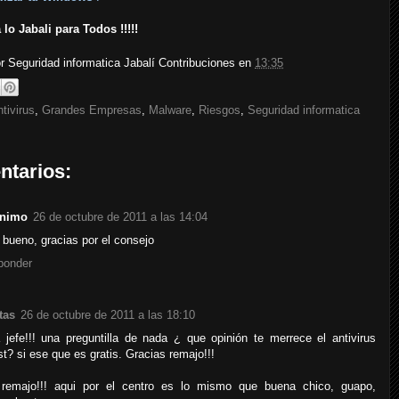
lo Jabali para Todos !!!!!
or
Seguridad informatica Jabalí Contribuciones
en
13:35
tivirus
,
Grandes Empresas
,
Malware
,
Riesgos
,
Seguridad informatica
ntarios:
nimo
26 de octubre de 2011 a las 14:04
bueno, gracias por el consejo
ponder
tas
26 de octubre de 2011 a las 18:10
 jefe!!! una preguntilla de nada ¿ que opinión te merrece el antivirus
t? si ese que es gratis. Gracias remajo!!!
 remajo!!! aqui por el centro es lo mismo que buena chico, guapo,