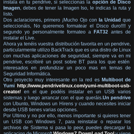
instala en tu pendrive, si seleccionas la
opción de Disco
Imagen
, debes de tener la Imagen Iso, le indicas la ruta y
listo.
Dos aclaraciones, primero ¡Mucho Ojo con
la Unidad
que
seleccionáis, No queremos formatear el Disco duro!!!! y
segundo yo personalmente formateo a
FAT32
antes de
instalar el Live.
Ahora ya tenéis vuestra distribución favorita en un pendrive,
particularmente utilizo BackTrack que es una distro de Linux
con muchas aplicaciones de seguridad, siempre va en mi
pendrive, escribiré un post sobre BT para los que estén
interesados en profundizar un poco mas en temas de
Seguridad Informática.
Otro proyecto muy interesante en la red es
Multiboot de
Yumi
http://www.pendrivelinux.com/yumi-multiboot-usb-
creator/
en el que podéis instalar en un USB varios
sistemas y luego arrancar con el que queráis.
Un pendrive
con Ubunto, Windows un Hirens y cuando necesites iniciar
desde USB tienes varias opciones.
Por Ultimo y no por ello, menos importante si quieres tener
un USB con Windows 7, para reinstalar o reparar los
archivos de Sistema si pasa lo peor, puedes descargar la
aplicacion de Microsoft
Windows7 DownLoad Tool
y viene