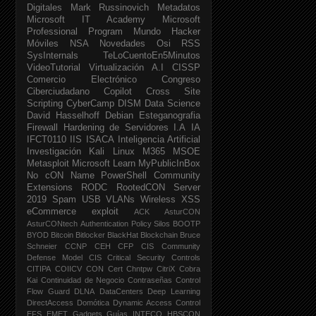
Digitales
Mark Russinovich
Metadatos
Microsoft IT Academy
Microsoft
Professional Program
Mundo Hacker
Móviles
NSA
Novedades
Osi
RSS
SysInternals
TeLoCuentoEn5Minutos
VideoTutorial
Virtualización
A.I
CISSP
Comercio Electrónico
Congreso
Ciberciudadano
Copilot
Cross Site
Scripting
CyberCamp
DISM
Data Science
David Hasselhoff
Debian
Esteganografia
Firewall
Hardening de Servidores
I.A
IA
IFCT0110
IIS
ISACA
Inteligencia Artificial
Investigación
Kali Linux
M365
MSOE
Metasploit
Microsoft Learn
MyPublicInBox
No cON Name
PowerShell Community
Extensions
RODC
RootedCON
Server
2019
Spam
USB
VLANs
Wireless
XSS
eCommerce
exploit
ACK
AsturCON
AsturCONtech
Authentication Policy Silos
BOOTP
BYOD
Bitcoin
Bitlocker
BlackHat
Blockchain
Bruce
Schneier
CCNP
CEH
CFP
CIS Community
Defense Model
CIS Critical Security Controls
CITIPA
COIICV
CON
Cert
Chntpw
CitriX
Cobra
Kai
Continuidad de Negocio
Contraseñas
Control
Flow Guard
DLNA
DataCenters
Deep Learning
DirectAccess
Domótica
Dynamic Access Control
EFS
EMET
Gadgets
Guías INTECO
HBSCON