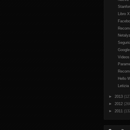
Stanfo
Libro 
Facebo
Recome
Netalyz
Segurid
Google
Videos
Parame
Recome
Hello 
Letizia
►
2013
(12
►
2012
(26
►
2011
(13