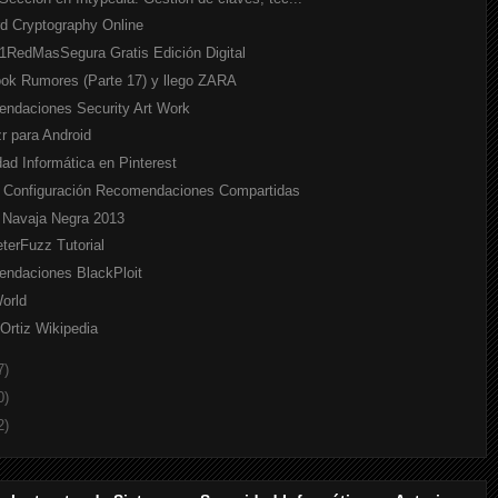
rd Cryptography Online
X1RedMasSegura Gratis Edición Digital
ok Rumores (Parte 17) y llego ZARA
ndaciones Security Art Work
r para Android
ad Informática en Pinterest
 Configuración Recomendaciones Compartidas
 Navaja Negra 2013
terFuzz Tutorial
ndaciones BlackPloit
World
 Ortiz Wikipedia
7)
0)
2)