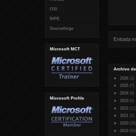
OSI
RIPE
Sourceforge
Entrada m
Microsoft MCT
Archivo de
►
2026
(1)
►
2025
(7)
►
2024
(9)
Microsoft Profile
►
2023
(5)
►
2022
(11
►
2021
(2)
►
2020
(25
►
2019
(55