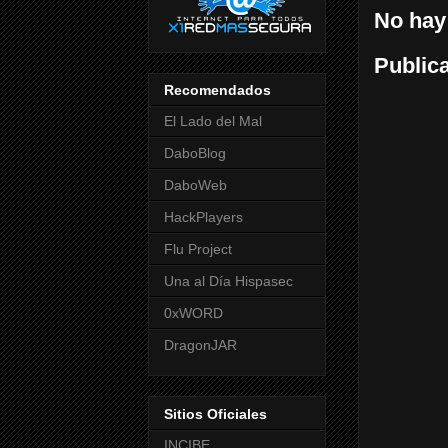
No hay
Public
Recomendados
El Lado del Mal
DaboBlog
DaboWeb
HackPlayers
Flu Project
Una al Día Hispasec
0xWORD
DragonJAR
Sitios Oficiales
INCIBE