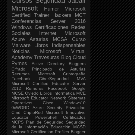
Cursos
Seguridad Jabalí
Microsoft
Humor
Microsoft
Certified Trainer
Hackers
MCT
Conferencias
Server 2016
Windows
Certificaciones
Redes
Sociales
Internet
Microsoft
Azure
Asturias
MCSA
Curso
Malware
Libros Indispensables
Noticias
Microsoft Virtual
Academy
Travesuras
Blog
Cloud
Pymes
Active Directory
Bloggers
Cifrado
Principado de Asturias
Recursos Microsoft
Criptografía
Facebook
CiberSeguridad
MVA
Microsoft Certified Educator
Server
2012
Rumores Facebook
Google
MCSE
Oviedo
Libros
Informática
MCE
Microsoft Educator Network
Sistemas
Operativos
Cisco
Windows10
0xWORD
Azure Security
Privacidad
Cmd
CriptoRed
Microsoft Innovative
Educator
PowerShell
Certificados
MCPS
Plan de Seguridad
Seguridad
de la Información
Educación
MCSD
Microsoft Certification Profiles
Blogger