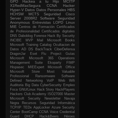
GPO
Hackea a tu Hijo
MCITP
X1RedMasSegura
CCNA
Hacker
Hyper-V
Datos
Datos Personales
HBS
HCHSW
MCTS
Seguridad Cisco
Server 2008R2
Software Seguridad
Anonymous
Entrevistas
LOPD
Linux
MIE
Centros de Formación
Certificados
de Profesionalidad
Certificados digitales
DNS
Daboblog
Forense
Hack By Security
INCIBE
MVP
Mail
Microsoft Books
Microsoft Training Catalog
Ocultacion de
Datos
AD DS
BackTrack
CiberDefensa
DragonJar
Eset
Flu Project
Guías
Microsoft
Microsoft 365
Operations
Management Suite
Ekoparty
FIMP
Hispasec
MIEExpert
Microsoft Office
Microsoft Store
Most Valuable
Professional
Ransomware
Software
Defined Networking
VoIP
Web
Wifi
Auditoria
Big Data
CyberSecurity
Empleo
Foca
GNU/Linux
Hack Story
HackPlayers
Hackers Club Academy
ISO27000
Master
Microsoft Security Newsletter
Navaja
Negra
Recursos Seguridad Informática
TCP/IP
TEDx
AppLocker
Azure Security
Center
BootCamp
CCNA Voice
Credential
Guard
DHCP
Hack&Beers
Héroes