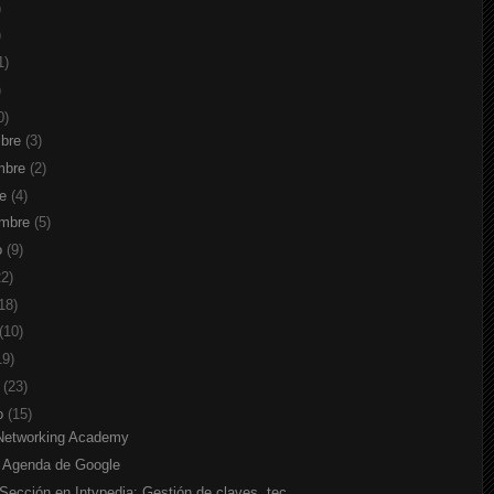
)
)
1)
)
0)
mbre
(3)
mbre
(2)
re
(4)
embre
(5)
o
(9)
22)
18)
(10)
19)
o
(23)
ro
(15)
Networking Academy
) Agenda de Google
ección en Intypedia: Gestión de claves, tec...