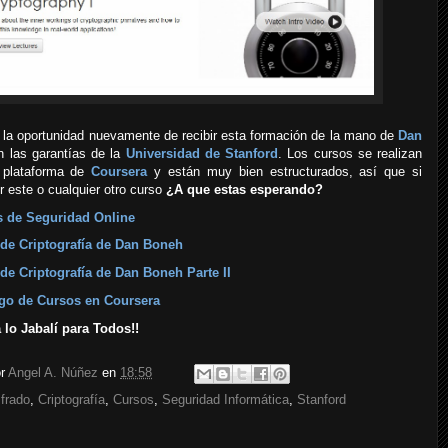
 la oportunidad nuevamente de recibir esta formación de la mano de
Dan
 las garantías de la
Universidad de Stanford
. Los cursos se realizan
 plataforma de
Coursera
y están muy bien estructurados, así que si
 este o cualquier otro curso
¿A que estas esperando?
 de Seguridad Online
de Criptografía de Dan Boneh
de Criptografía de Dan Boneh Parte II
go de Cursos en Coursera
 lo Jabalí para Todos!!
or
Angel A. Núñez
en
18:58
ifrado
,
Criptografía
,
Cursos
,
Seguridad Informática
,
Stanford