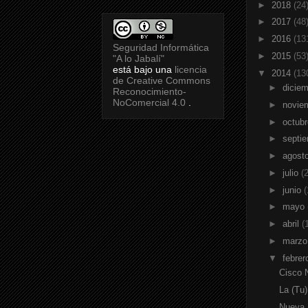
►
2018
(24
►
2017
(48
►
2016
(13
Seguridad Informática
►
2015
(53
"A lo Jabalí"
está bajo una
licencia
▼
2014
(13
de Creative Commons
►
dicie
Reconocimiento-
NoComercial 4.0
.
►
novie
►
octub
►
septi
►
agost
►
julio
(
►
junio
(
►
mayo
►
abril
(
►
marz
▼
febre
Cisco 
La (Tu
Nueva S