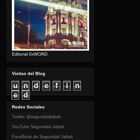
Editorial 0xWORD
Visitas del Blog
u
n
d
e
f
i
n
e
d
Redes Sociales
Twitter @seguridadjabali
YouTube Seguridad Jabalí
FaceBook de Seguridad Jabalí