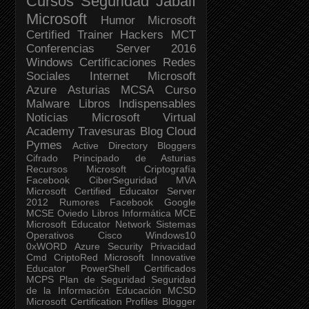
Cursos
Seguridad Jabalí
Microsoft
Humor
Microsoft
Certified Trainer
Hackers
MCT
Conferencias
Server 2016
Windows
Certificaciones
Redes
Sociales
Internet
Microsoft
Azure
Asturias
MCSA
Curso
Malware
Libros Indispensables
Noticias
Microsoft Virtual
Academy
Travesuras
Blog
Cloud
Pymes
Active Directory
Bloggers
Cifrado
Principado de Asturias
Recursos Microsoft
Criptografía
Facebook
CiberSeguridad
MVA
Microsoft Certified Educator
Server
2012
Rumores Facebook
Google
MCSE
Oviedo
Libros
Informática
MCE
Microsoft Educator Network
Sistemas
Operativos
Cisco
Windows10
0xWORD
Azure Security
Privacidad
Cmd
CriptoRed
Microsoft Innovative
Educator
PowerShell
Certificados
MCPS
Plan de Seguridad
Seguridad
de la Información
Educación
MCSD
Microsoft Certification Profiles
Blogger