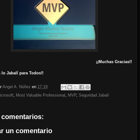
¡¡Muchas Gracias!!
 lo Jabalí para Todos!!
or
Angel A. Núñez
en
17:19
icrosoft
,
Most Valuable Professional
,
MVP
,
Seguridad Jabalí
 comentarios:
ar un comentario