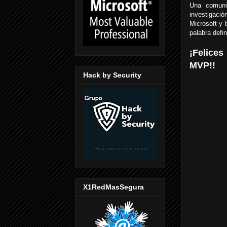
Una comunid
investigació
Microsoft y 
palabra def
¡Felice
MVP!!
Hack by Security
X1RedMasSegura