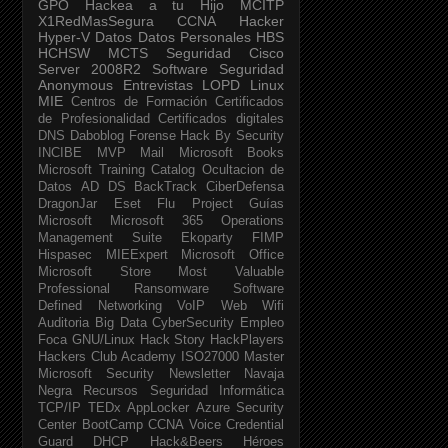
GPO
Hackea a tu Hijo
MCITP
X1RedMasSegura
CCNA
Hacker
Hyper-V
Datos
Datos Personales
HBS
HCHSW
MCTS
Seguridad Cisco
Server 2008R2
Software Seguridad
Anonymous
Entrevistas
LOPD
Linux
MIE
Centros de Formación
Certificados
de Profesionalidad
Certificados digitales
DNS
Daboblog
Forense
Hack By Security
INCIBE
MVP
Mail
Microsoft Books
Microsoft Training Catalog
Ocultacion de
Datos
AD DS
BackTrack
CiberDefensa
DragonJar
Eset
Flu Project
Guías
Microsoft
Microsoft 365
Operations
Management Suite
Ekoparty
FIMP
Hispasec
MIEExpert
Microsoft Office
Microsoft Store
Most Valuable
Professional
Ransomware
Software
Defined Networking
VoIP
Web
Wifi
Auditoria
Big Data
CyberSecurity
Empleo
Foca
GNU/Linux
Hack Story
HackPlayers
Hackers Club Academy
ISO27000
Master
Microsoft Security Newsletter
Navaja
Negra
Recursos Seguridad Informática
TCP/IP
TEDx
AppLocker
Azure Security
Center
BootCamp
CCNA Voice
Credential
Guard
DHCP
Hack&Beers
Héroes