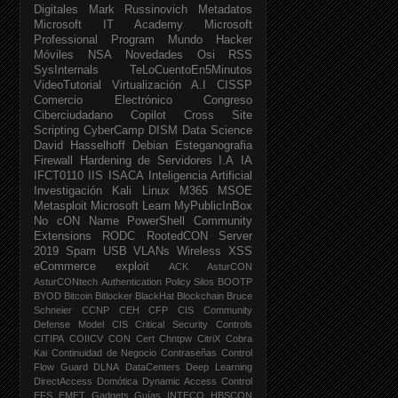
Digitales
Mark Russinovich
Metadatos
Microsoft IT Academy
Microsoft
Professional Program
Mundo Hacker
Móviles
NSA
Novedades
Osi
RSS
SysInternals
TeLoCuentoEn5Minutos
VideoTutorial
Virtualización
A.I
CISSP
Comercio Electrónico
Congreso
Ciberciudadano
Copilot
Cross Site
Scripting
CyberCamp
DISM
Data Science
David Hasselhoff
Debian
Esteganografia
Firewall
Hardening de Servidores
I.A
IA
IFCT0110
IIS
ISACA
Inteligencia Artificial
Investigación
Kali Linux
M365
MSOE
Metasploit
Microsoft Learn
MyPublicInBox
No cON Name
PowerShell Community
Extensions
RODC
RootedCON
Server
2019
Spam
USB
VLANs
Wireless
XSS
eCommerce
exploit
ACK
AsturCON
AsturCONtech
Authentication Policy Silos
BOOTP
BYOD
Bitcoin
Bitlocker
BlackHat
Blockchain
Bruce
Schneier
CCNP
CEH
CFP
CIS Community
Defense Model
CIS Critical Security Controls
CITIPA
COIICV
CON
Cert
Chntpw
CitriX
Cobra
Kai
Continuidad de Negocio
Contraseñas
Control
Flow Guard
DLNA
DataCenters
Deep Learning
DirectAccess
Domótica
Dynamic Access Control
EFS
EMET
Gadgets
Guías INTECO
HBSCON