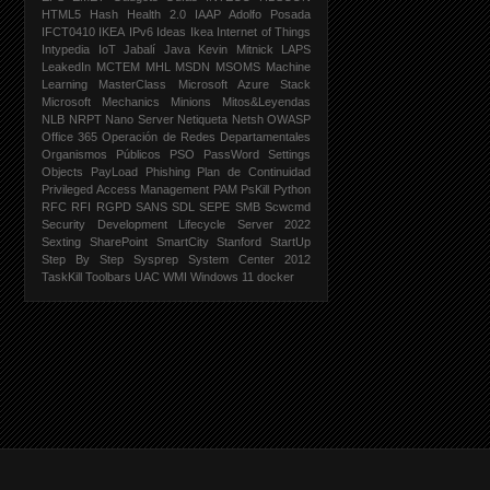
HTML5
Hash
Health 2.0
IAAP Adolfo Posada
IFCT0410
IKEA
IPv6
Ideas Ikea
Internet of Things
Intypedia
IoT
Jabalí
Java
Kevin Mitnick
LAPS
LeakedIn
MCTEM
MHL
MSDN
MSOMS
Machine
Learning
MasterClass
Microsoft Azure Stack
Microsoft Mechanics
Minions
Mitos&Leyendas
NLB
NRPT
Nano Server
Netiqueta
Netsh
OWASP
Office 365
Operación de Redes Departamentales
Organismos Públicos
PSO
PassWord Settings
Objects
PayLoad
Phishing
Plan de Continuidad
Privileged Access Management PAM
PsKill
Python
RFC
RFI
RGPD
SANS
SDL
SEPE
SMB
Scwcmd
Security Development Lifecycle
Server 2022
Sexting
SharePoint
SmartCity
Stanford
StartUp
Step By Step
Sysprep
System Center 2012
TaskKill
Toolbars
UAC
WMI
Windows 11
docker