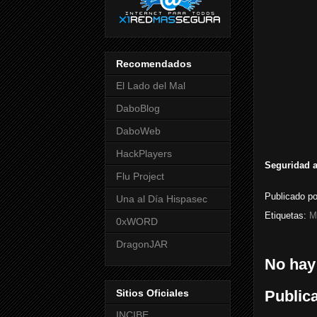
Recomendados
El Lado del Mal
DaboBlog
DaboWeb
HackPlayers
Seguridad a
Flu Project
Publicado p
Una al Día Hispasec
Etiquetas:
M
0xWORD
DragonJAR
No hay
Sitios Oficiales
Public
INCIBE