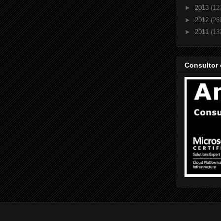
►
2013
(12
►
2012
(26
►
2011
(13
Consultor 