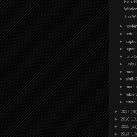
Feliz 
Windo
The Wi
►
novie
►
octub
►
septi
►
agost
►
julio
(2
►
junio
(
►
mayo
►
abril
(
►
marz
►
febre
►
enero
►
2017
(48
►
2016
(13
►
2015
(53
►
2014
(13