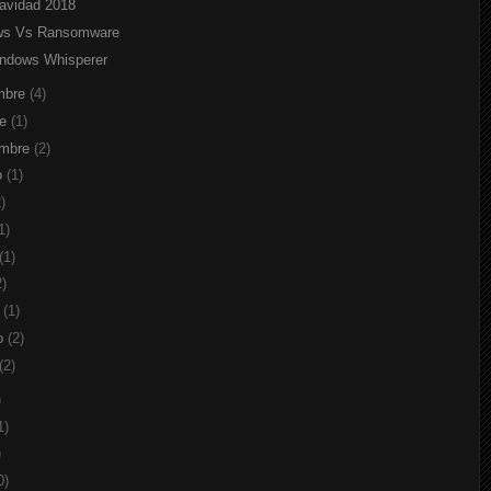
Navidad 2018
ws Vs Ransomware
ndows Whisperer
mbre
(4)
re
(1)
embre
(2)
o
(1)
)
1)
(1)
2)
o
(1)
ro
(2)
(2)
)
1)
)
0)