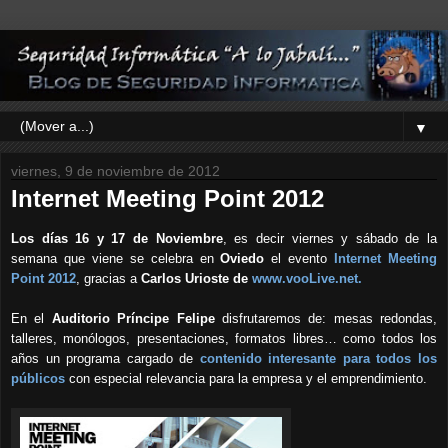
▼
viernes, 9 de noviembre de 2012
Internet Meeting Point 2012
Los días 16 y 17 de Noviembre
, es decir viernes y sábado de la
semana que viene se celebra en
Oviedo
el evento
Internet Meeting
Point 2012
,
gracias a
Carlos Urioste de
www
.v
oo
L
ive.net.
E
n el
Auditorio Príncipe Felipe
disfrutaremos de: mesas redondas,
talleres, monólogos, presentaciones, formatos libres… como todos los
años un programa cargado de
contenido interesante para todos los
públicos
con especial relevancia para la empresa y el emprendimiento.