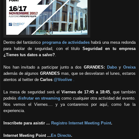
Dentro del fantástico
programa de actividades
habrá una mesa redonda
para hablar de seguridad, con el titulo
Seguridad en tu empresa
¿Tienes tus datos a salvo?
.
Nos han invitado a participar junto a dos
GRANDES:
Dabo
y
Oreixa
además de algunos
GRANDES
mas,
que se desvelaran el lunes, estaros
atentos al twitter de
Carlos
@Voolive
.
La mesa de seguridad ser
á
el
Viernes de 17:45 a 18:45
, que también
podréis
disfrutar en streaming
como cualquier otra actividad del evento.
Nos vemos el Viernes.... y ya con
taremos por aqu
í
, como fue la
experiencia
.
Inscribete para asistir ...
Regis
tro Internet Meeting Point
.
Internet Meeting Point ...
En Directo
.