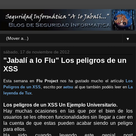
▼
sábado, 17 de noviembre de 2012
"Jabalí a lo Flu" Los peligros de un
XSS
Esta semana en
Flu Project
nos ha gustado mucho el artículo
Los
Peligros de un
XSS
, escrito por
aetsu
al que tambi
é
n pod
é
is leer en
La
leyenda de Tux
.
Los peligros de un XSS Un Ejemplo Universitario.
Hay muchas ocasiones en las que por el bien de los
usuarios se les ofrecen funcionalidades sin llegar a caer en
la cuenta de que estas pueden acabar siendo un peligro
para ellos.
Ha sido cuando leyendo este genial post