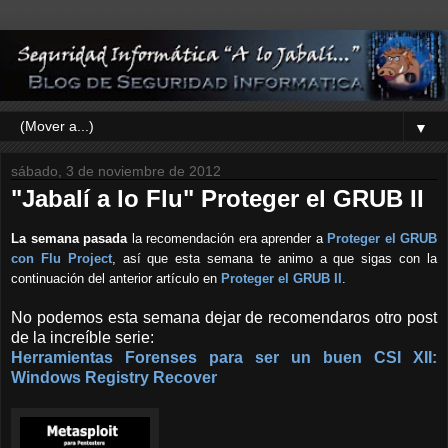
▼
sábado, 3 de noviembre de 2012
"Jabalí a lo Flu" Proteger el GRUB II
La semana pasada
la recomendaci
ó
n era aprender a
Proteger el GRUB
con Flu Project
, as
í
que esta semana te animo a que sigas con la
continuaci
ó
n del anterior artículo
en
Proteger el GRU
B
II
.
No podemos esta semana dejar de recomendaros otro post
de la increíble serie:
Herramientas Forenses para ser un buen CSI XII:
Windows Registry Recover