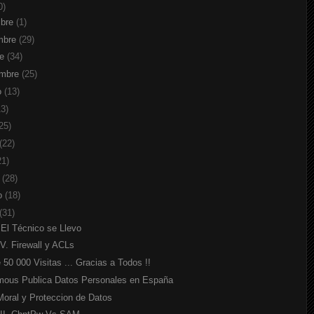
0)
mbre
(1)
mbre
(29)
re
(34)
embre
(25)
o
(13)
13)
25)
(22)
21)
o
(28)
ro
(18)
(31)
 El Técnico se Llevo
V. Firewall y ACLs
50 000 Visitas ... Gracias a Todos !!
ous Publica Datos Personales en España
Moral y Proteccion de Datos