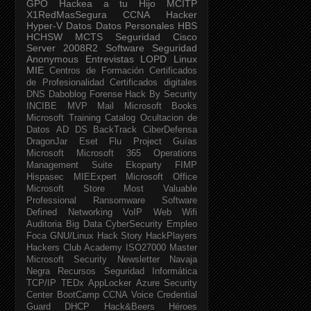
GPO
Hackea a tu Hijo
MCITP
X1RedMasSegura
CCNA
Hacker
Hyper-V
Datos
Datos Personales
HBS
HCHSW
MCTS
Seguridad Cisco
Server 2008R2
Software Seguridad
Anonymous
Entrevistas
LOPD
Linux
MIE
Centros de Formación
Certificados
de Profesionalidad
Certificados digitales
DNS
Daboblog
Forense
Hack By Security
INCIBE
MVP
Mail
Microsoft Books
Microsoft Training Catalog
Ocultacion de
Datos
AD DS
BackTrack
CiberDefensa
DragonJar
Eset
Flu Project
Guías
Microsoft
Microsoft 365
Operations
Management Suite
Ekoparty
FIMP
Hispasec
MIEExpert
Microsoft Office
Microsoft Store
Most Valuable
Professional
Ransomware
Software
Defined Networking
VoIP
Web
Wifi
Auditoria
Big Data
CyberSecurity
Empleo
Foca
GNU/Linux
Hack Story
HackPlayers
Hackers Club Academy
ISO27000
Master
Microsoft Security Newsletter
Navaja
Negra
Recursos Seguridad Informática
TCP/IP
TEDx
AppLocker
Azure Security
Center
BootCamp
CCNA Voice
Credential
Guard
DHCP
Hack&Beers
Héroes