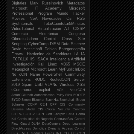
Digitales
Mark Russinovich
Metadatos
Microsoft IT Academy
Microsoft
Professional Program
Mundo Hacker
Móviles
NSA
Novedades
Osi
RSS
SysInternals
TeLoCuentoEn5Minutos
VideoTutorial
Virtualización
A.I
CISSP
Comercio Electrónico
Congreso
Ciberciudadano
Copilot
Cross Site
Scripting
CyberCamp
DISM
Data Science
David Hasselhoff
Debian
Esteganografia
Firewall
Hardening de Servidores
I.A
IA
IFCT0110
IIS
ISACA
Inteligencia Artificial
Investigación
Kali Linux
M365
MSOE
Metasploit
Microsoft Learn
MyPublicInBox
No cON Name
PowerShell Community
Extensions
RODC
RootedCON
Server
2019
Spam
USB
VLANs
Wireless
XSS
eCommerce
exploit
ACK
AsturCON
AsturCONtech
Authentication Policy Silos
BOOTP
BYOD
Bitcoin
Bitlocker
BlackHat
Blockchain
Bruce
Schneier
CCNP
CEH
CFP
CIS Community
Defense Model
CIS Critical Security Controls
CITIPA
COIICV
CON
Cert
Chntpw
CitriX
Cobra
Kai
Continuidad de Negocio
Contraseñas
Control
Flow Guard
DLNA
DataCenters
Deep Learning
DirectAccess
Domótica
Dynamic Access Control
EFS
EMET
Gadgets
Guías INTECO
HBSCON