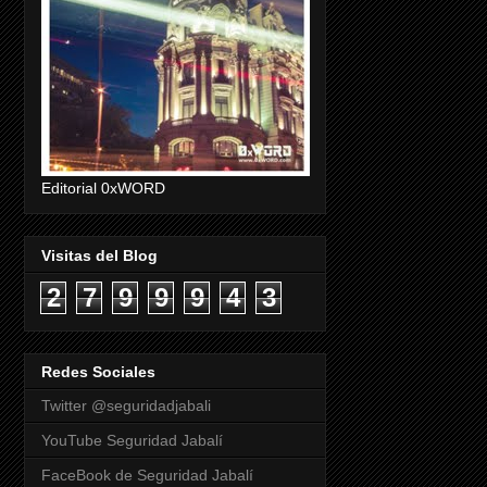
Editorial 0xWORD
Visitas del Blog
2
7
9
9
9
4
3
Redes Sociales
Twitter @seguridadjabali
YouTube Seguridad Jabalí
FaceBook de Seguridad Jabalí