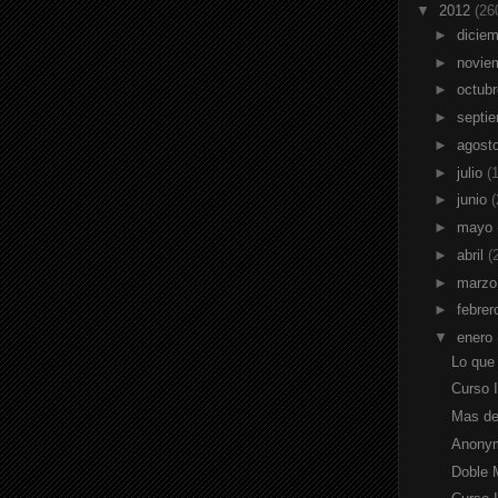
▼
2012
(26
►
dicie
►
novie
►
octub
►
septi
►
agost
►
julio
(
►
junio
(
►
mayo
►
abril
(
►
marz
►
febre
▼
enero
Lo que
Curso I
Mas de 
Anonym
Doble 