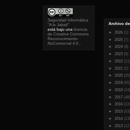
Seguridad Informática
Archivo de
"A lo Jabalí"
está bajo una
licencia
►
2026
(1)
de Creative Commons
Reconocimiento-
►
2025
(7)
NoComercial 4.0
.
►
2024
(9)
►
2023
(5)
►
2022
(11
►
2021
(2)
►
2020
(25
►
2019
(55
►
2018
(24
►
2017
(48
►
2016
(13
►
2015
(53
►
2014
(13
►
2013
(12