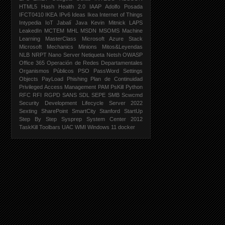
HTML5
Hash
Health 2.0
IAAP Adolfo Posada
IFCT0410
IKEA
IPv6
Ideas Ikea
Internet of Things
Intypedia
IoT
Jabalí
Java
Kevin Mitnick
LAPS
LeakedIn
MCTEM
MHL
MSDN
MSOMS
Machine
Learning
MasterClass
Microsoft Azure Stack
Microsoft Mechanics
Minions
Mitos&Leyendas
NLB
NRPT
Nano Server
Netiqueta
Netsh
OWASP
Office 365
Operación de Redes Departamentales
Organismos Públicos
PSO
PassWord Settings
Objects
PayLoad
Phishing
Plan de Continuidad
Privileged Access Management PAM
PsKill
Python
RFC
RFI
RGPD
SANS
SDL
SEPE
SMB
Scwcmd
Security Development Lifecycle
Server 2022
Sexting
SharePoint
SmartCity
Stanford
StartUp
Step By Step
Sysprep
System Center 2012
TaskKill
Toolbars
UAC
WMI
Windows 11
docker