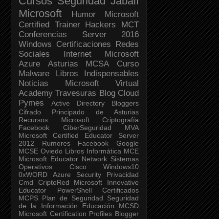
Cursos
Seguridad Jabalí
Microsoft
Humor
Microsoft
Certified Trainer
Hackers
MCT
Conferencias
Server 2016
Windows
Certificaciones
Redes
Sociales
Internet
Microsoft
Azure
Asturias
MCSA
Curso
Malware
Libros Indispensables
Noticias
Microsoft Virtual
Academy
Travesuras
Blog
Cloud
Pymes
Active Directory
Bloggers
Cifrado
Principado de Asturias
Recursos Microsoft
Criptografía
Facebook
CiberSeguridad
MVA
Microsoft Certified Educator
Server
2012
Rumores Facebook
Google
MCSE
Oviedo
Libros
Informática
MCE
Microsoft Educator Network
Sistemas
Operativos
Cisco
Windows10
0xWORD
Azure Security
Privacidad
Cmd
CriptoRed
Microsoft Innovative
Educator
PowerShell
Certificados
MCPS
Plan de Seguridad
Seguridad
de la Información
Educación
MCSD
Microsoft Certification Profiles
Blogger