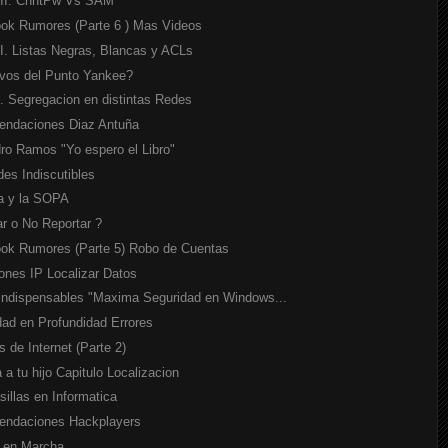
III. ChntPw Vs SAM
ok Rumores (Parte 6 ) Mas Videos
II. Listas Negras, Blancas y ACLs
vos del Punto Yankee?
I. Segregacion en distintas Redes
ndaciones Diaz Antuña
dro Ramos "Yo espero el Libro"
des Indiscutibles
a y la SOPA
ar o No Reportar ?
ok Rumores (Parte 5) Robo de Cuentas
iones IP Localizar Datos
 Indispensables "Maxima Seguridad en Windows...
dad en Profundidad Errores
 de Internet (Parte 2)
a tu hijo Capitulo Localizacion
sillas en Informatica
ndaciones Hackplayers
 en Marcha