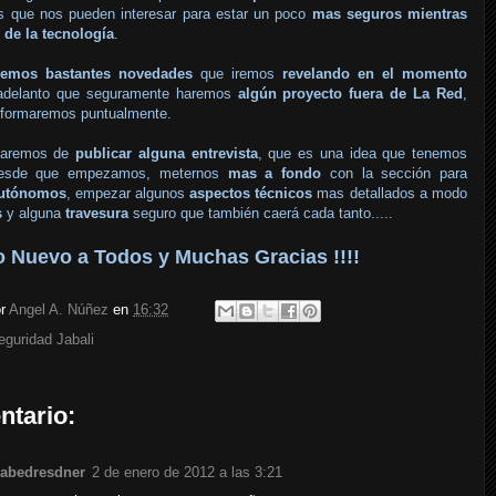
es que nos pueden interesar para estar un poco
mas seguros mientras
 de la tecnología
.
nemos bastantes novedades
que iremos
revelando en el momento
adelanto que seguramente haremos
algún proyecto fuera de La Red
,
informaremos puntualmente.
ataremos de
publicar alguna entrevista
, que es una idea que tenemos
desde que empezamos, meternos
mas a fondo
con la sección para
utónomos
, empezar algunos
aspectos técnicos
mas detallados a modo
s
y alguna
travesura
seguro que también caerá cada tanto.....
o Nuevo a Todos y Muchas Gracias !!!!
or
Angel A. Núñez
en
16:32
eguridad Jabali
ntario:
sabedresdner
2 de enero de 2012 a las 3:21