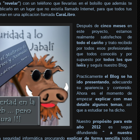
 a
"revelar"
) con un teléfono que llevarías en el bolsillo que además te
ublicarlo en un lugar que no existía llamado Internet, para que todos tus
eran en una aplicacion llamada
CaraLibro
.
Después de
cinco meses
en
este proyecto, estamos
realmente satisfechos de
todo el cariño
y trato recibido
por todos esos profesionales
que todos conocéis y por
supuesto por
todos los que
leéis
y seguís nuestro Blog.
Practicamente
el Blog se ha
ido presentando
, adecuando
su apariencia y contenido.
Ahora es el momento de
empezar
explicar con mas
detalle algunos temas
, así
que a estudiar se ha dicho.
Nuestro
propósito para este
año 2012
es seguir
difundiendo
" a nuestra
 seguridad informática procurando
explicar de forma sencilla
todos