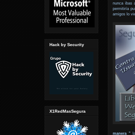
nunca ibas
permitiría p
amigos lo vi
Hack by Security
X1RedMasSegura
manera "
la