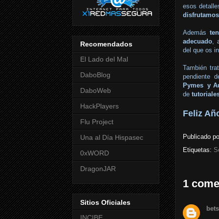
esos detall
disfrutamos
Además
te
adecuado
, 
Recomendados
del que os 
El Lado del Mal
También tr
DaboBlog
pendiente 
Pymes y A
DaboWeb
de
tutoriale
HackPlayers
Feliz Añ
Flu Project
Publicado p
Una al Día Hispasec
Etiquetas:
S
0xWORD
DragonJAR
1 come
Sitios Oficiales
bet
INCIBE