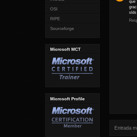
que 
grac
OSI
slds
RIPE
Res
Sourceforge
Microsoft MCT
Microsoft Profile
Entrada m