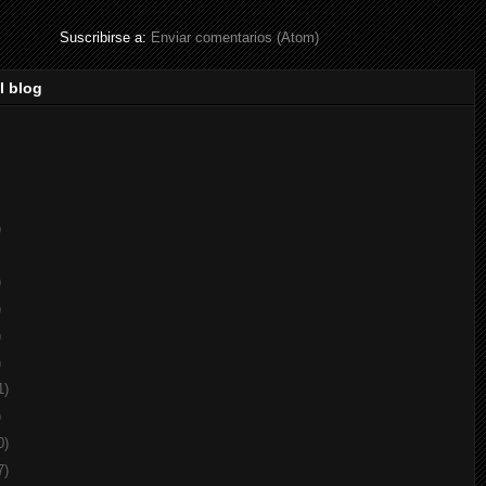
Suscribirse a:
Enviar comentarios (Atom)
l blog
)
)
)
)
)
1)
)
0)
7)