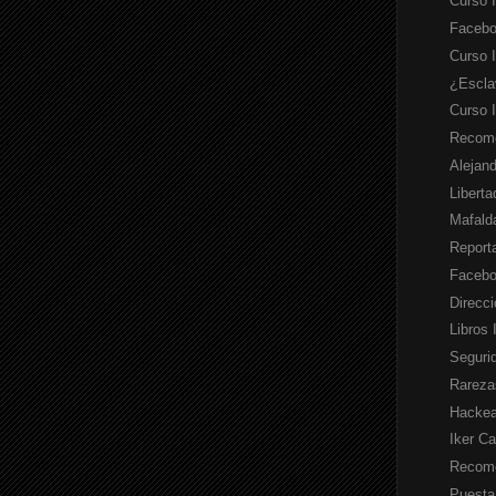
Curso 
Facebo
Curso 
¿Escla
Curso 
Recome
Alejan
Liberta
Mafald
Report
Facebo
Direcc
Libros
Seguri
Rarezas
Hackea 
Iker Ca
Recome
Puesta